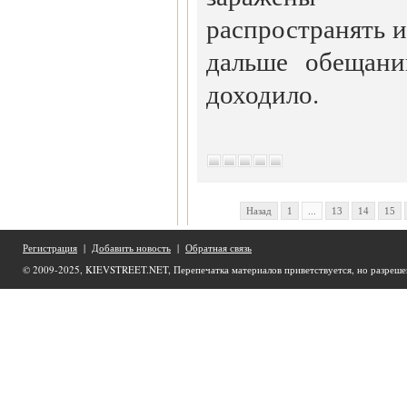
распространять 
дальше обещани
доходило.
Назад
1
...
13
14
15
Регистрация
|
Добавить новость
|
Обратная связь
© 2009-2025, KIEVSTREET.NET, Перепечатка материалов приветствуется, но разреше