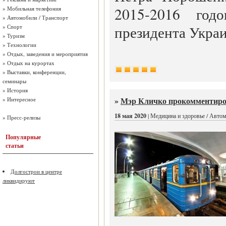
2015-2016 год
»
Мобильная телефония
»
Автомобили / Транспорт
президента Укра
»
Спорт
»
Туризм
»
Технологии
»
Отдых, заведения и мероприятия
»
Отдых на курортах
»
Выставки, конференции,
семинары
»
История
»
Мэр Кличко прокомментиро
»
Интересное
18 мая 2020
| Медицина и здоровье / Автом
»
Пресс-релизы
Популярные
статьи
Долгострои в центре
ликвидируют