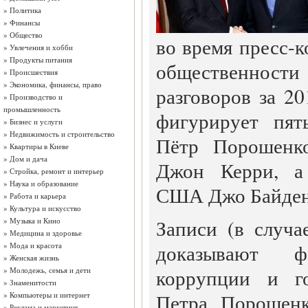
»
Политика
»
Финансы
»
Общество
во время пресс-
»
Увлечения и хобби
»
Продукты питания
общественност
»
Происшествия
»
Экономика, финансы, право
разговоров за 20
»
Производство и
промышленность
фигурирует пят
»
Бизнес и услуги
»
Недвижимость и строительство
Пётр Порошенк
»
Квартиры в Киеве
»
Дом и дача
Джон Керри, а 
»
Стройка, ремонт и интерьер
»
Наука и образование
США Джо Байден
»
Работа и карьера
»
Культура и искусство
Записи (в случа
»
Музыка и Кино
»
Медицина и здоровье
доказывают ф
»
Мода и красота
»
Женская жизнь
коррупции и го
»
Молодежь, семья и дети
»
Знаменитости
Петра Порошенк
»
Компьютеры и интернет
»
Реклама и маркетинг