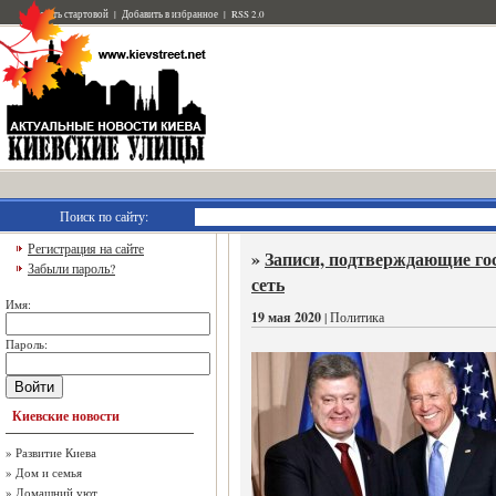
Сделать стартовой
|
Добавить в избранное
|
RSS 2.0
Поиск по сайту:
Регистрация на сайте
»
Записи, подтверждающие го
Забыли пароль?
сеть
Имя:
19 мая 2020
| Политика
Пароль:
Войти
Киевские новости
»
Развитие Киева
»
Дом и семья
»
Домашний уют