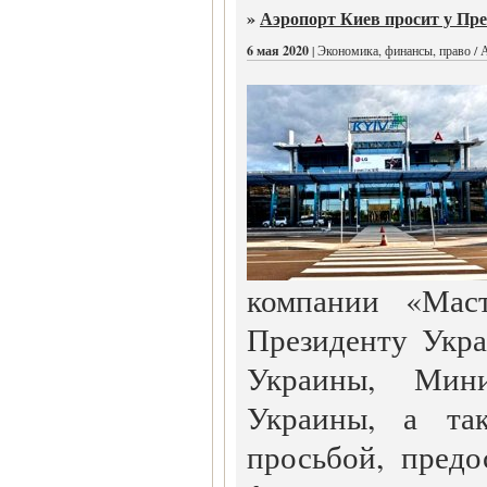
»
Аэропорт Киев просит у Пре
6 мая 2020
| Экономика, финансы, право / 
компании «Маст
Президенту Укр
Украины, Мини
Украины, а та
просьбой, предо