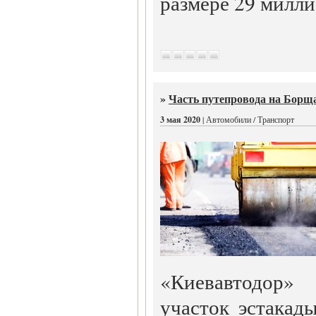
размере 29 милл
»
Часть путепровода на Борщ
3 мая 2020
| Автомобили / Транспорт
«Киевавтодор»
участок эстакад