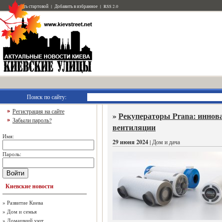
Сделать стартовой
|
Добавить в избранное
|
RSS 2.0
Поиск по сайту:
Регистрация на сайте
»
Рекуператоры Prana: иннов
Забыли пароль?
вентиляции
Имя:
29 июня 2024
| Дом и дача
Пароль:
Войти
Киевские новости
»
Развитие Киева
»
Дом и семья
»
Домашний уют