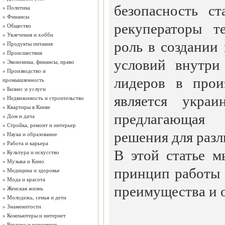
безопасность ст
»
Политика
»
Финансы
рекуператоры т
»
Общество
»
Увлечения и хобби
роль в создании
»
Продукты питания
»
Происшествия
условий внутри
»
Экономика, финансы, право
»
Производство и
лидеров в прои
промышленность
»
Бизнес и услуги
является украи
»
Недвижимость и строительство
»
Квартиры в Киеве
предлагающая
»
Дом и дача
»
Стройка, ремонт и интерьер
решения для раз
»
Наука и образование
»
Работа и карьера
В этой статье 
»
Культура и искусство
»
Музыка и Кино
принцип работы 
»
Медицина и здоровье
»
Мода и красота
преимущества и 
»
Женская жизнь
»
Молодежь, семья и дети
»
Знаменитости
»
Компьютеры и интернет
»
Реклама и маркетинг