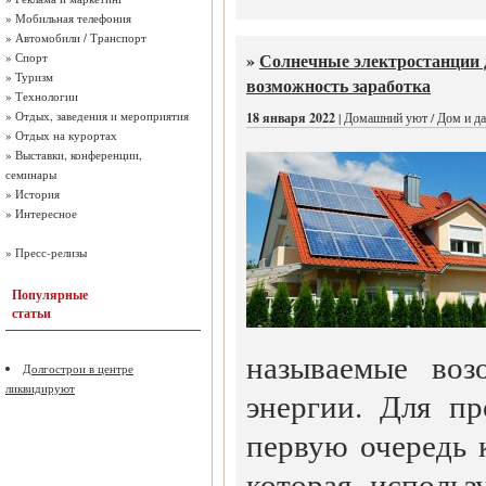
»
Мобильная телефония
»
Автомобили / Транспорт
»
Солнечные электростанции д
»
Спорт
»
Туризм
возможность заработка
»
Технологии
»
Отдых, заведения и мероприятия
18 января 2022
| Домашний уют / Дом и да
»
Отдых на курортах
»
Выставки, конференции,
семинары
»
История
»
Интересное
»
Пресс-релизы
Популярные
статьи
называемые воз
Долгострои в центре
ликвидируют
энергии. Для пр
первую очередь к
которая использ