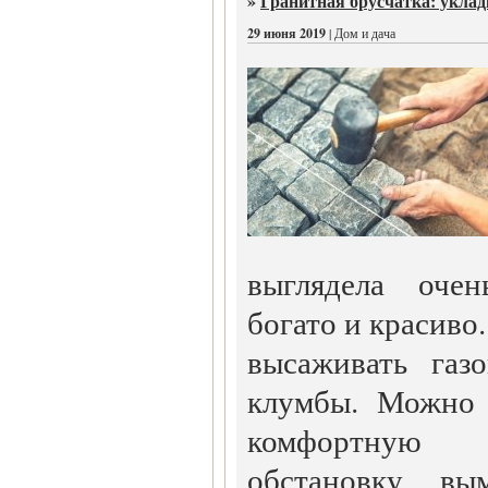
»
Гранитная брусчатка: укла
29 июня 2019
| Дом и дача
выглядела очен
богато и красиво.
высаживать газ
клумбы. Можно 
комфортную
обстановку, вы