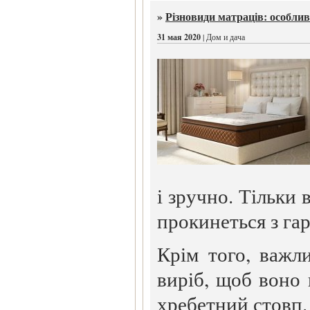
»
Різновиди матраців: особлив
31 мая 2020
| Дом и дача
і зручно. Тільки
прокинеться з га
Крім того, важл
виріб, щоб воно
хребетний стовп.