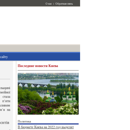
О нас
|
Обратная связь
сайту
Последние новости Киева
ільщині
імейної
 стала
 п’яти
жливим
в’я на
Политика
ієнтів
В бюджете Киева на 2022 год выделят