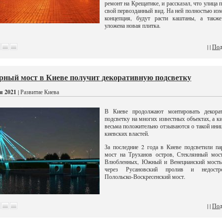
ремонт на Крещатике, и рассказал, что улица 
свой первозданный вид. На ней полностью из
концепция, будут расти каштаны, а также
уложена новая плитка.
| |
Под
рный мост в Киеве получит декоративную подсветку
я 2021
| Развитие Киева
В Киеве продолжают монтировать декора
подсветку на многих известных объектах, а к
весьма положительно отзываются о такой ини
киевских властей.
За последние 2 года в Киеве подсветили п
мост на Труханов остров, Стеклянный мост
Влюбленных, Южный и Венецианский мосты
через Русановский пролив и недостр
Полольско-Воскресенский мост.
| |
Под