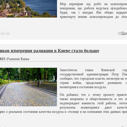
Мер перевірив хід робіт на шляхопров
повідомив, що роботи ведуться цілодобово
будні, так і вихідні. Він обіцяє відкри
транспорту новим шляхопроводом до літа
| |
Под
иков измерения радиации в Киеве стало больше
023
| Развитие Киева
Заместитель главы Киевской горо
государственной администрации Петр Пан
сообщил, что городские власти, несмотря на то
стране война, продолжают развивать с
мониторинга состояния воздуха.
Он добавил, что к этому проекту привле
также меценаты и общественность и это е
подтверждает важность этой работы, пото
результаты мониторинга дают качест
ию о реальном состоянии качества воздуха в столице и на основании этих данных пр