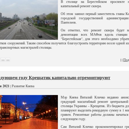
В столице на Берестейском проспекте н
капитальный ремонт сквера.
Об этом заявил первый заместитель главы К
городской государственной администраци
Пантелеев.
Он отметил, что ремонт сквера будет н
демонтации всех МАФов вдоль станции
"Берестейская", для этого необходимо убрат
ятков сооружений. Таким способом получится благоустроить территорию возле одной и
транспортных магистралей столицы.
| |
Под
едующем году Крещатик капитально отремонтируют
я 2021
| Развитие Киева
Мэр Киева Виталий Кличко недавно анонс
грядущий масштабный ремонт центральной
столицы Украины – Крещатик. Из бюджета дл
планируют выделить рекордную сумму в 1 м
гривен. Ремонтные работы должны начаться
следующем году.
Сам Виталий Кличко прокомментировал гр