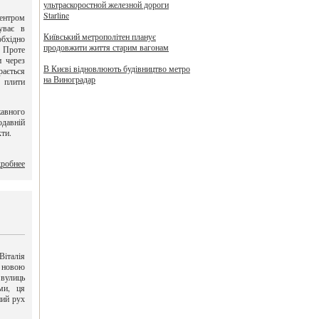
ультраскоростной железной дороги
Starline
ентром
уває в
Київський метрополітен планує
бхідно
продовжити життя старим вагонам
. Проте
и через
В Києві відновлюють будівництво метро
рається
на Виноградар
 плити
жавного
одавній
кти.
робнее
італія
д новою
вулиць
ми, ця
ний рух