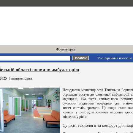
Фотогалерея
Расширенный поиск по 
ївській області оновили амбулаторію
2025
| Развитие Киева
Нещодавно мешканці села Ташань на Борисп
отримали доступ до оновленої амбулаторії с
медицини, яка після капітального ремонту
сучасним медичним осередком для майже
тисяч жителів громади. Ця подія стала ва
кроком у розбудові системи охорони здоро
місцевому рівні.
Сучасні технології та комфорт для пац