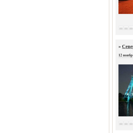
»
Севе
12 ноябр