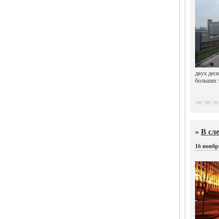
двух дес
больших 
»
В сл
16 ноябр