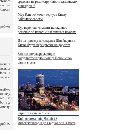
ськової
средства на реконструкцию медицинских
кого —
учреждений
ровести
Мэр Кличко хочет вернуть Киеву
районные советы
робнее
Суд вероятно отменит незаконное
решение об исполнении гимна в школах
Из-за приезда президента Швейцарии в
Киеве будут перекрытия на дорогах
Записи, подтверждающие
государственную измену Порошенко,
слили в сеть
масивів
вських
івок і
ія, про
отрібно
ни ще у
вою. За
або від
Саме це
Cтроительство в Киеве
Київ отримав від Японії 13
мініекскаваторів для відновлення міста
робнее