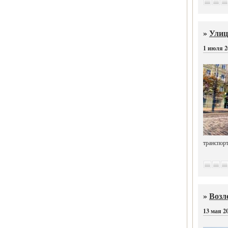
»
Улиц
1 июля 2
транспорт
»
Возл
13 мая 2