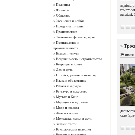
»
Политика
адмініс
гематолог
»
Финансы
на місці,
»
Общество
»
Увлечения и хобби
»
Продукты питания
»
Происшествия
»
Экономика, финансы, право
»
Производство и
»
Троє
промышленность
»
Бизнес и услуги
29 июня 
»
Недвижимость и строительство
»
Квартиры в Киеве
»
Дом и дача
»
Стройка, ремонт и интерьер
»
Наука и образование
»
Работа и карьера
»
Культура и искусство
»
Музыка и Кино
»
Медицина и здоровье
»
Мода и красота
давньору
»
Женская жизнь
село й д
»
Молодежь, семья и дети
»
Знаменитости
»
Компьютеры и интернет
»
Реклама и маркетинг