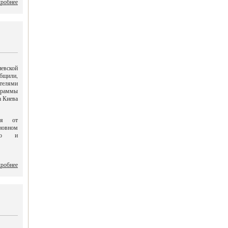
робнее
евской
общили,
телями
граммы
а Киева
ния от
овном
ного и
робнее