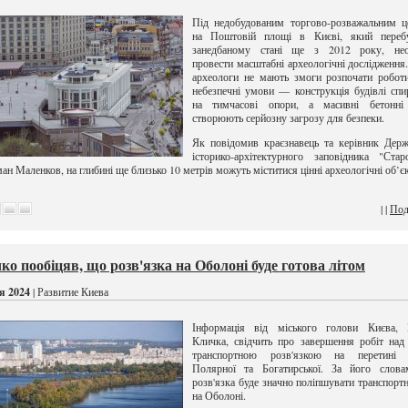
Під недобудованим торгово-розважальним ц
на Поштовій площі в Києві, який переб
занедбаному стані ще з 2012 року, нео
провести масштабні археологічні дослідження
археологи не мають змоги розпочати робот
небезпечні умови — конструкція будівлі спи
на тимчасові опори, а масивні бетонні
створюють серйозну загрозу для безпеки.
Як повідомив краєзнавець та керівник Дер
історико-архітектурного заповідника "Стар
ан Маленков, на глибині ще близько 10 метрів можуть міститися цінні археологічні об’є
| |
Под
ко пообіцяв, що розв'язка на Оболоні буде готова літом
я 2024
| Развитие Киева
Інформація від міського голови Києва, В
Кличка, свідчить про завершення робіт на
транспортною розв'язкою на перетині 
Полярної та Богатирської. За його слова
розв'язка буде значно поліпшувати транспорт
на Оболоні.