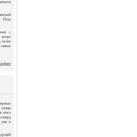
ачался
иевской
и Петр
ачат с
 метро
ь более
з самых
робнее
ировал
 улицы
я этого
иллиард
 уже в
ядущий