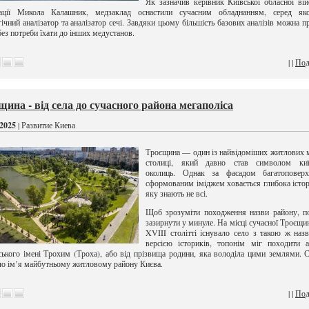
Як зазначив керівник Київської обласної вій
трації Микола Калашник, медзаклад оснастили сучасним обладнанням, серед я
ічний аналізатор та аналізатор сечі. Завдяки цьому більшість базових аналізів можна п
 без потреби їхати до інших медустанов.
| |
Под
щина - від села до сучасного района мегаполіса
2025
| Развитие Киева
Троєщина — один із найвідоміших житлових 
столиці, який давно став символом киї
околиць. Однак за фасадом багатоповерх
сформованим іміджем ховається глибока істор
яку знають не всі.
Щоб зрозуміти походження назви району, п
зазирнути у минуле. На місці сучасної Троєщи
XVIII столітті існувало село з такою ж наз
версією істориків, топонім міг походити 
ського імені Трохим (Троха), або від прізвища родини, яка володіла цими землями. 
ало ім’я майбутньому житловому району Києва.
| |
Под