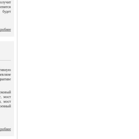
получит
менится
 будет
робнее
тивную
иевляне
циативе
арковый
, мост
, мост
оенный
робнее