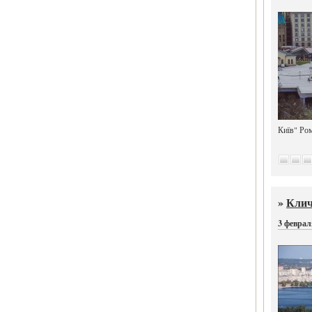
Київ" Ром
»
Клич
3 феврал