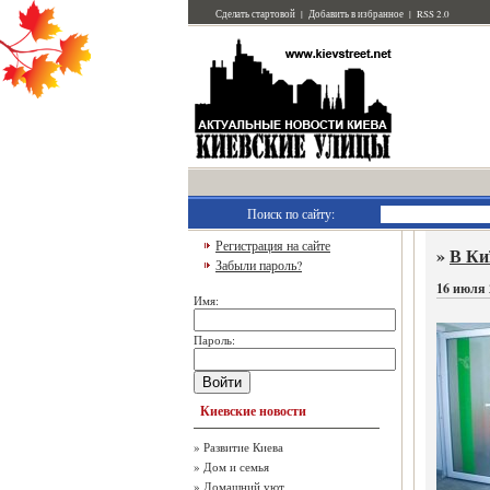
Сделать стартовой
|
Добавить в избранное
|
RSS 2.0
Поиск по сайту:
Регистрация на сайте
»
В Ки
Забыли пароль?
16 июля 
Имя:
Пароль:
Войти
Киевские новости
»
Развитие Киева
»
Дом и семья
»
Домашний уют