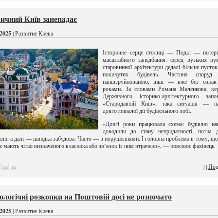
ричний Київ занепадає
2025
| Развитие Киева
Історичне серце столиці — Поділ — потерп
масштабного занедбання: серед вузьких ву
старовинної архітектури дедалі більше пусток,
покинутих будівель. Частина споруд 
напівзруйнованою, інші — вже без ознак
роками. За словами Романа Маленкова, кер
Державного історико-архітектурного запов
«Стародавній Київ», така ситуація — на
довготривалої дії будівельного лобі.
«Довгі роки працювала схема: будівлю на
доводили до стану непридатності, потім д
ли, а далі — швидка забудова. Часто — з порушеннями. І головна проблема в тому, що
не мають чітко визначеного власника або зв’язок із ним втрачено», — пояснює фахівець.
| |
Под
ологічні розкопки на Поштовій досі не розпочато
2025
| Развитие Киева