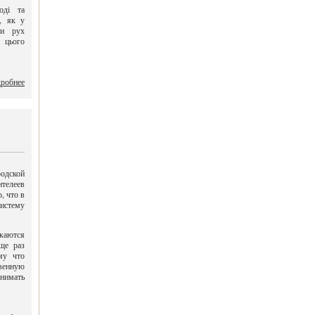
оді та
, як у
ти рух
 цього
робнее
дской
телеев
, что в
истему
каются
ще раз
му что
венную
инимать