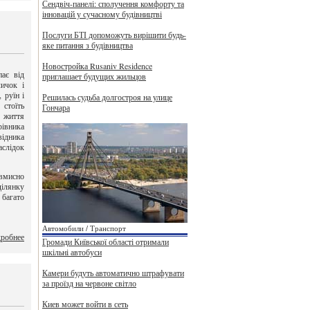
Сендвіч-панелі: сполучення комфорту та
інновацій у сучасному будівництві
Послуги БТІ допоможуть вирішити будь-
яке питання з будівництва
Новостройка Rusaniv Residence
ає від
приглашает будущих жильцов
личок і
 руїн і
Решилась судьба долгостроя на улице
стоїть
Гончара
 життя
івника
ідника
слідок
вмисно
ілянку
 багато
Автомобили / Транспорт
робнее
Громади Київської області отримали
шкільні автобуси
Камери будуть автоматично штрафувати
за проїзд на червоне світло
Киев может войти в сеть