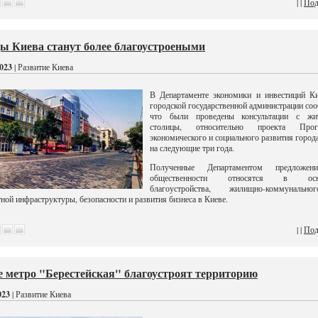
| |
Под
ы Киева станут более благоустроеными
023
| Развитие Киева
В Департаменте экономики и инвестиций Ки
городской государственной администрации со
что были проведены консультации с жи
столицы, относительно проекта Про
экономического и социального развития город
на следующие три года.
Полученные Департаментом предложе
общественности относятся в осн
благоустройства, жилищно-коммуналь
ной инфраструктуры, безопасности и развития бизнеса в Киеве.
| |
Под
е метро "Берестейская" благоустроят территорию
023
| Развитие Киева