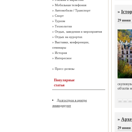
»
Мобильная телефония
»
Істо
»
Автомобили / Транспорт
»
Спорт
29 июня 
»
Туризм
»
Технологии
»
Отдых, заведения и мероприятия
»
Отдых на курортах
»
Выставки, конференции,
семинары
»
История
»
Интересное
»
Пресс-релизы
Популярные
скуповува
статьи
об'єктів 
Долгострои в центре
ликвидируют
»
Архе
29 июня 