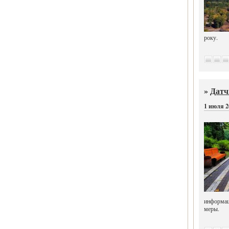
року.
»
Датч
1 июля 2
информац
меры.