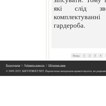
які слід зв
комплектуван
гардероба.
Назад
1
2
3
4
Регистрация
|
Добавить новость
|
Обратная связь
© 2009-2025, KIEVSTREET.NET, Перепечатка материалов приветствуется, но разреше