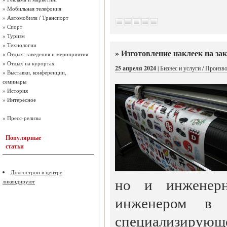
»
Мобильная телефония
»
Автомобили / Транспорт
»
Спорт
»
Туризм
»
Технологии
»
Изготовление наклеек на зак
»
Отдых, заведения и мероприятия
»
Отдых на курортах
25 апреля 2024
| Бизнес и услуги / Произв
»
Выставки, конференции,
семинары
»
История
»
Интересное
»
Пресс-релизы
Популярные
статьи
Долгострои в центре
но и инженерн
ликвидируют
инженером в 
специализирующ