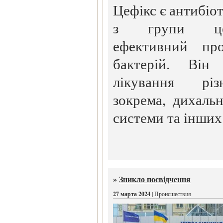
Цефікс є антибіо
з групи цеф
ефективний пр
бактерій. Він 
лікування різ
зокрема, дихальн
системи та інших
»
Зникло посвідчення
27 марта 2024
| Происшествия