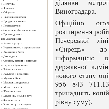
ділянки метро
»
Политика
»
Финансы
Виноградара.
»
Общество
»
Увлечения и хобби
Офіційно ого
»
Продукты питания
»
Происшествия
розширення робіт
»
Экономика, финансы, право
»
Производство и
Печерської лін
промышленность
»
Бизнес и услуги
«Сирець» до
»
Недвижимость и строительство
»
Квартиры в Киеве
інформацією в
»
Дом и дача
»
Стройка, ремонт и интерьер
державної адміні
»
Наука и образование
»
Работа и карьера
нового етапу оц
»
Культура и искусство
»
Музыка и Кино
956 843 711,1
»
Медицина и здоровье
»
Мода и красота
тринадцять копій
»
Женская жизнь
»
Молодежь, семья и дети
рівну суму).
»
Знаменитости
»
Компьютеры и интернет
»
Реклама и маркетинг