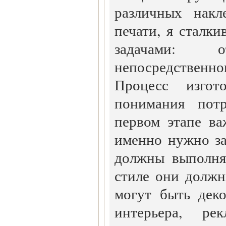
различных накл
печати, я сталк
задачами:
непосредственног
Процесс изгот
понимания потр
первом этапе ва
именно нужно за
должны выполня
стиле они долж
могут быть дек
интерьера, ре