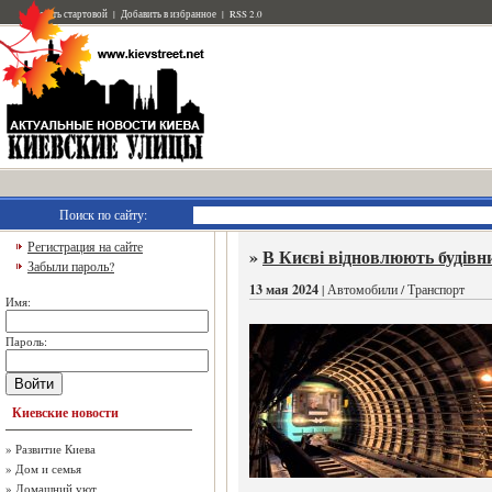
Сделать стартовой
|
Добавить в избранное
|
RSS 2.0
Поиск по сайту:
Регистрация на сайте
»
В Києві відновлюють будівн
Забыли пароль?
13 мая 2024
| Автомобили / Транспорт
Имя:
Пароль:
Войти
Киевские новости
»
Развитие Киева
»
Дом и семья
»
Домашний уют