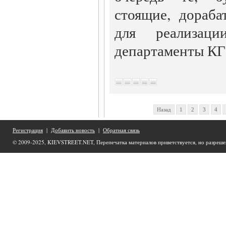
стоящие, дораба
для реализаци
департаменты КГ
Назад
1
2
3
4
Регистрация
|
Добавить новость
|
Обратная связь
© 2009-2025, KIEVSTREET.NET, Перепечатка материалов приветствуется, но разреше