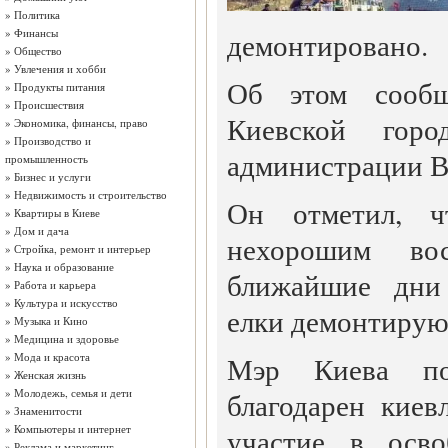
»
Политика
»
Финансы
демонтировано.
»
Общество
»
Увлечения и хобби
Об этом сообщ
»
Продукты питания
»
Происшествия
Киевской город
»
Экономика, финансы, право
»
Производство и
администрации В
промышленность
»
Бизнес и услуги
»
Недвижимость и строительство
Он отметил, ч
»
Квартиры в Киеве
»
Дом и дача
нехорошим вос
»
Стройка, ремонт и интерьер
»
Наука и образование
ближайшие дни 
»
Работа и карьера
»
Культура и искусство
елки демонтирую
»
Музыка и Кино
»
Медицина и здоровье
»
Мода и красота
Мэр Киева по
»
Женская жизнь
»
Молодежь, семья и дети
благодарен киев
»
Знаменитости
»
Компьютеры и интернет
участие в осво
»
Реклама и маркетинг