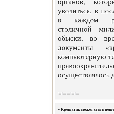
органов, кото
уволиться, в по
в каждом ра
столичной мил
обыски, во вр
документы «
компьютерную те
правоохран
осуществлялось д
»
Крещатик может стать пеш