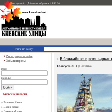
Сделать стартовой
|
Добавить в избранное
|
RSS 2.0
Поиск по сайту:
Регистрация на сайте
»
В ближайшее время каркас 
Забыли пароль?
12 августа 2014
| Политика
Имя:
Пароль:
Войти
Киевские новости
»
Развитие Киева
»
Дом и семья
»
Домашний уют