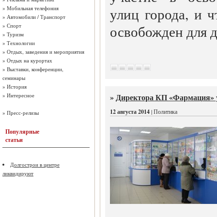
»
Мобильная телефония
улиц города, и 
»
Автомобили / Транспорт
»
Спорт
освобожден для 
»
Туризм
»
Технологии
»
Отдых, заведения и мероприятия
»
Отдых на курортах
»
Выставки, конференции,
семинары
»
История
»
Директора КП «Фармация» 
»
Интересное
12 августа 2014
| Политика
»
Пресс-релизы
Популярные
статьи
Долгострои в центре
ликвидируют