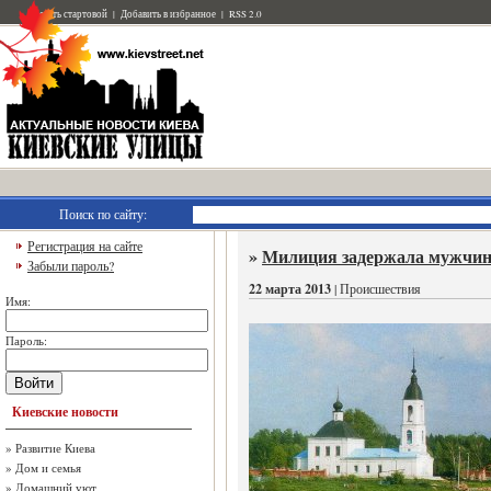
Сделать стартовой
|
Добавить в избранное
|
RSS 2.0
Поиск по сайту:
Регистрация на сайте
»
Милиция задержала мужчину
Забыли пароль?
22 марта 2013
| Происшествия
Имя:
Пароль:
Войти
Киевские новости
»
Развитие Киева
»
Дом и семья
»
Домашний уют