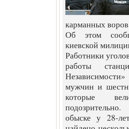
карманных воров
Об этом сооб
киевской милици
Работники уголов
работы станц
Независимост
мужчин и шестн
которые ве
подозрительно
обыске у 28-ле
найдено несколь