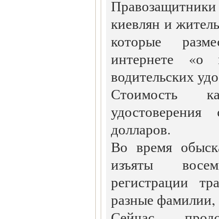
Правозащитни
киевлян и жител
которые разм
интернете «о
водительских уд
Стоимость ка
удостоверения 
долларов.
Во время обыск
изъяты восе
регистрации тр
разные фамилии, 
Сейчас продо