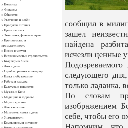
»
Политика
»
Финансы
»
Общество
»
Увлечения и хобби
сообщил в милиц
»
Продукты питания
»
Происшествия
зашел неизвест
»
Экономика, финансы, право
»
Производство и
найдена разбит
промышленность
»
Бизнес и услуги
исчезли ценные 
»
Недвижимость и строительство
»
Квартиры в Киеве
Подозреваемого
»
Дом и дача
»
Стройка, ремонт и интерьер
следующего дня,
»
Наука и образование
»
Работа и карьера
только ладанка, в
»
Культура и искусство
»
Музыка и Кино
По словам пр
»
Медицина и здоровье
»
Мода и красота
изображением Б
»
Женская жизнь
»
Молодежь, семья и дети
себе, чтобы его о
»
Знаменитости
»
Компьютеры и интернет
Напомним, что
»
Реклама и маркетинг