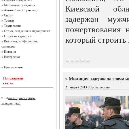
»
Мобильная телефония
Киевской обл
»
Автомобили / Транспорт
»
Спорт
задержан мужч
»
Туризм
»
Технологии
пожертвования н
»
Отдых, заведения и мероприятия
»
Отдых на курортах
который строить 
»
Выставки, конференции,
семинары
»
История
»
Интересное
»
Пресс-релизы
»
Милиция задержала злоумыш
Популярные
статьи
21 марта 2013
| Происшествия
Долгострои в центре
ликвидируют