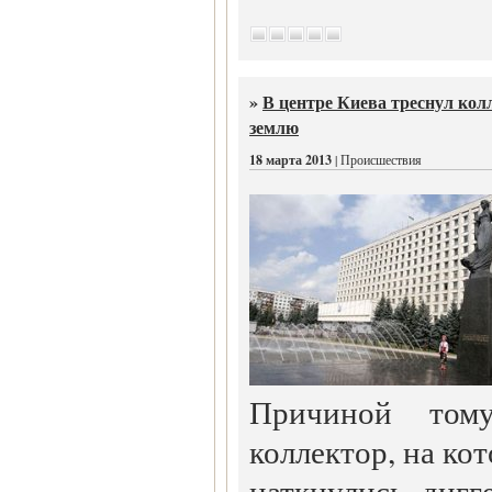
»
В центре Киева треснул кол
землю
18 марта 2013
| Происшествия
Причиной тому
коллектор, на кот
наткнулись дигг