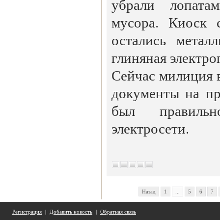
убрали лопата
мусора. Киоск 
остались метал
глиняная электро
Сейчас милиция 
документы на пр
был правиль
электросети.
Назад
1
...
5
6
7
Регистрация
|
Добавить новость
|
Обратная связь