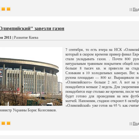
| |
Под
Олимпийский" завезли газон
ря 2011
| Развитие Киева
7 сентября, то есть вчера на НСК «Олимпи
который в скором времени пример финал Евр
стали укладывать газон. . Почти 800 рул
натуральным травяным покрытием общей пл
больше 8 тысяч кв. м привезли на стад
Словакии в 10 холодильных камерах. Вес к
рулона площадью — 800 кг. Выращивали по
«Олимпийского» больше 2 лет. А вот на у
понадобится меньше 2 недель. Для укоренения
понадобится еще столько же времени, после че
будет готово для проведения на нем футб
матчей. Напомним, стадион откроют 8 октябр
«Олимпийский» уже готов на 95 % как считае
министр Украины Борис Колесников.
| |
Под