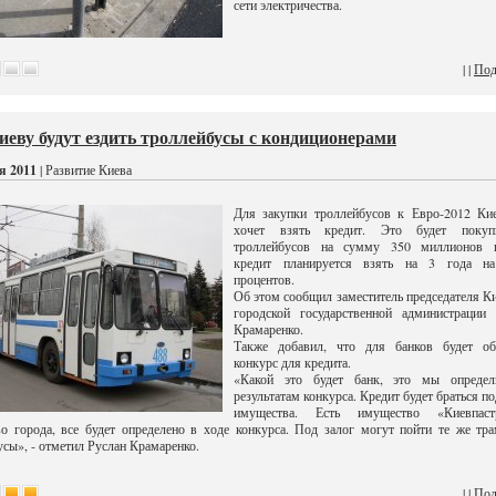
сети электричества.
| |
Под
иеву будут ездить троллейбусы с кондиционерами
я 2011
| Развитие Киева
Для закупки троллейбусов к Евро-2012 Кие
хочет взять кредит. Это будет поку
троллейбусов на сумму 350 миллионов г
кредит планируется взять на 3 года н
процентов.
Об этом сообщил заместитель председателя К
городской государственной администрации 
Крамаренко.
Также добавил, что для банков будет об
конкурс для кредита.
«Какой это будет банк, это мы опреде
результатам конкурса. Кредит будет браться по
имущества. Есть имущество «Киевпастр
о города, все будет определено в ходе конкурса. Под залог могут пойти те же тр
усы», - отметил Руслан Крамаренко.
| |
Под