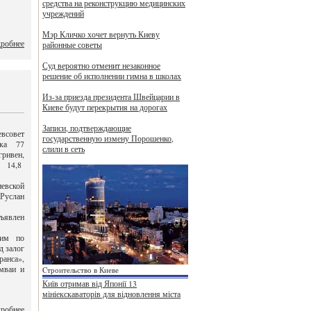
средства на реконструкцию медицинских
учреждений
Мэр Кличко хочет вернуть Киеву
робнее
районные советы
Суд вероятно отменит незаконное
решение об исполнении гимна в школах
Из-за приезда президента Швейцарии в
Киеве будут перекрытия на дорогах
Записи, подтверждающие
всовет
государственную измену Порошенко,
пка 77
слили в сеть
ривен,
а 14,8
иевской
Руслан
ъявлен
лим по
д залог
анса»,
амваи и
Cтроительство в Киеве
Київ отримав від Японії 13
мініекскаваторів для відновлення міста
робнее