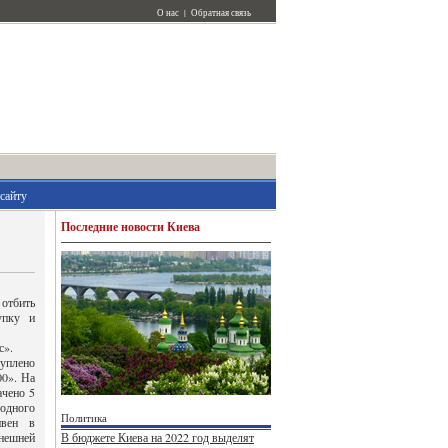
О нас
|
Обратная связь
сайту
Последние новости Киева
 отбить
упку и
с».
куплено
00». На
ачено 5
одного
Политика
ивен в
внешней
В бюджете Киева на 2022 год выделят