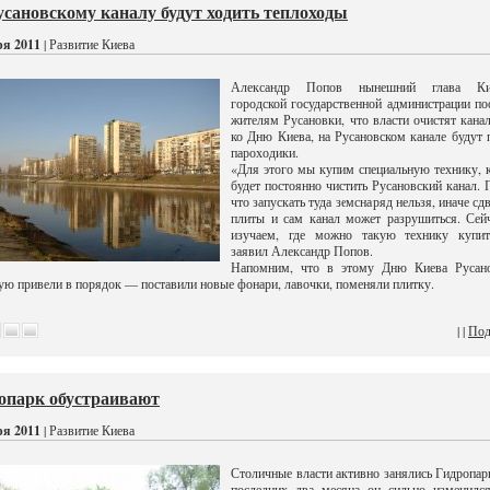
усановскому каналу будут ходить теплоходы
ря 2011
| Развитие Киева
Александр Попов нынешний глава Ки
городской государственной администрации п
жителям Русановки, что власти очистят кана
ко Дню Киева, на Русановском канале будут 
пароходики.
«Для этого мы купим специальную технику, 
будет постоянно чистить Русановский канал.
что запускать туда земснаряд нельзя, иначе сд
плиты и сам канал может разрушиться. Сей
изучаем, где можно такую технику купи
заявил Александр Попов.
Напомним, что в этому Дню Киева Русан
ую привели в порядок — поставили новые фонари, лавочки, поменяли плитку.
| |
Под
опарк обустраивают
ря 2011
| Развитие Киева
Столичные власти активно занялись Гидропар
последних два месяца он сильно изменился