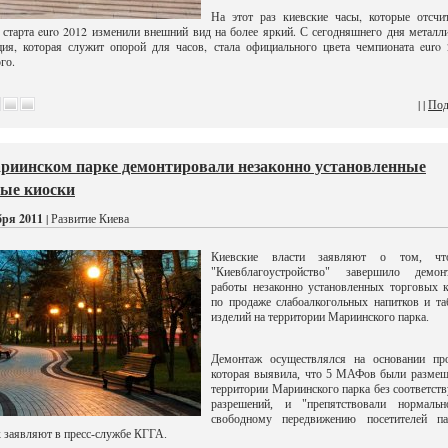
На этот раз киевские часы, которые отсчи
 старта euro 2012 изменили внешний вид на более яркий. С сегодняшнего дня металл
ция, которая служит опорой для часов, стала официального цвета чемпионата euro
го.
| |
Под
риинском парке демонтировали незаконно установленные
вые киоски
бря 2011
| Развитие Киева
Киевские власти заявляют о том, ч
"Киевблагоустройство" завершило демон
работы незаконно установленных торговых 
по продаже слабоалкогольных напитков и т
изделий на территории Мариинского парка.
Демонтаж осуществлялся на основании про
которая выявила, что 5 МАФов были размещ
территории Мариинского парка без соответс
разрешений, и "препятствовали нормаль
свободному передвижению посетителей па
к заявляют в пресс-службе КГГА.