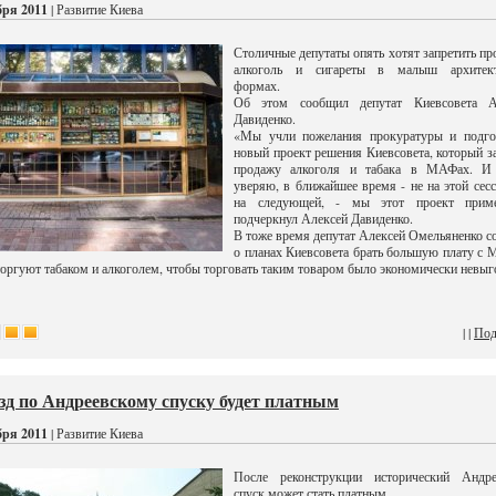
бря 2011
| Развитие Киева
Столичные депутаты опять хотят запретить пр
алкоголь и сигареты в малыш архитек
формах.
Об этом сообщил депутат Киевсовета А
Давиденко.
«Мы учли пожелания прокуратуры и подго
новый проект решения Киевсовета, который з
продажу алкоголя и табака в МАФах. И
уверяю, в ближайшее время - не на этой сесс
на следующей, - мы этот проект прим
подчеркнул Алексей Давиденко.
В тоже время депутат Алексей Омельяненко 
о планах Киевсовета брать большую плату с
торгуют табаком и алкоголем, чтобы торговать таким товаром было экономически невыг
| |
Под
зд по Андреевскому спуску будет платным
бря 2011
| Развитие Киева
После реконструкции исторический Андре
спуск может стать платным.