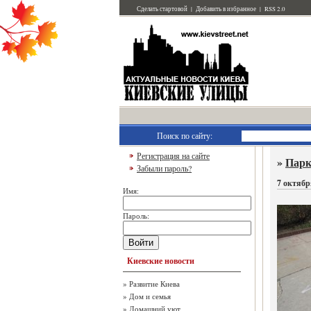
Сделать стартовой
|
Добавить в избранное
|
RSS 2.0
Поиск по сайту:
Регистрация на сайте
»
Парк
Забыли пароль?
7 октябр
Имя:
Пароль:
Войти
Киевские новости
»
Развитие Киева
»
Дом и семья
»
Домашний уют