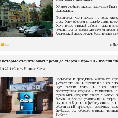
Об этом сообщил, главный архитектор Киева
Целовальник.
Планируется, что в начале и в конце Андр
спуск будет оборудован шлагбаумами, пуска
будут только жителей района и машин экст
помощи. Все остальные кто захочет проехать
Андреевский спуск, должны будут платить за э
| |
Под
 которые отсчитывают время до старта Евро-2012 изменили
бря 2011
| Спорт / Развитие Киева
Подготовка к проведению чемпионата Евр
футболу euro 2012 в Украине и в Киеве в ча
идут полным ходом, в Киеве заканч
реконструкцию стадиона «Олимпийский» а
города Киев ежедневно вносит в каждый де
больше и больше упоминаний о скором 
чемпионата Европы по футболу euro 2012, к
общественный транспорт, рекламные выв
билболды, всё обретает символы чемпион
футболу.