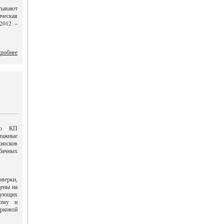
тывают
ическая
 2012 –
робнее
то КП
тажные
киосков
абачных
верки,
ены на
твующих
ному и
рковой