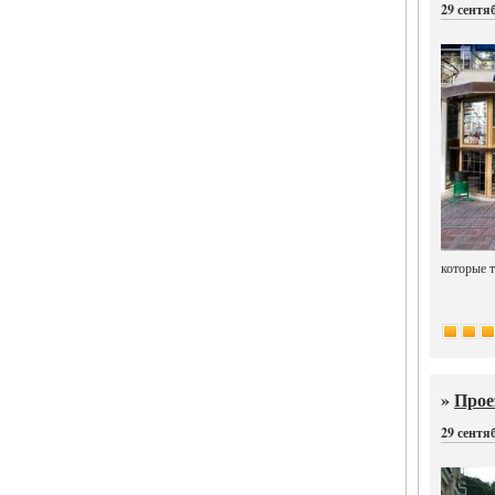
29 сентя
которые 
»
Прое
29 сентя