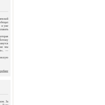
евской
ообещал
л и уже
плавать
которая
 Потому
винутся
час мы
ть», —
овскую
робнее
ком. За
. Если