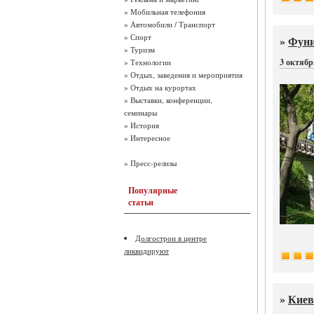
»
Мобильная телефония
»
Автомобили / Транспорт
»
Спорт
»
Фуни
»
Туризм
3 октябр
»
Технологии
»
Отдых, заведения и мероприятия
»
Отдых на курортах
»
Выставки, конференции,
семинары
»
История
»
Интересное
»
Пресс-релизы
Популярные
статьи
Долгострои в центре
ликвидируют
»
Киев