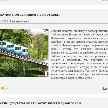
кулер с сегодняшнего дня открыт
я 2011
| Развитие Киева
Сегодня запустят, столичную достопримечате
и общественный транспорт киевский фуникуле
Изначально фуникулер собирались запус
октября, но все-же решили открытие перенес
октября. Фуникулер был закрыт на ремонт, н
месяц. Потому что киевляне жаловалис
фуникулер находится в аварийном состоянии.
«Можно сказать, что это был не профилакт
ремонт, а капремонт. Мы укрепили эст
строительные конструкции. Во время испыта
вагоны дают двойную нагрузку, чтобы в дал
не допустить аварийности. Так что с безопа
там все нормально», - сообщил главный инж
Киевпастранс Юрий Бомбандеров.
| |
Под
ские депутаты опять хотят ввести сухой закон