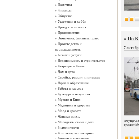
»
Политика
»
Финансы
»
Общество
»
Увлечения и хобби
»
Продукты питания
»
Происшествия
»
По К
»
Экономика, финансы, право
»
Производство и
7 октябр
промышленность
»
Бизнес и услуги
»
Недвижимость и строительство
»
Квартиры в Киеве
»
Дом и дача
»
Стройка, ремонт и интерьер
»
Наука и образование
»
Работа и карьера
»
Культура и искусство
»
Музыка и Кино
»
Медицина и здоровье
»
Мода и красота
»
Женская жизнь
имуществ
»
Молодежь, семья и дети
троллейб
»
Знаменитости
»
Компьютеры и интернет
»
Реклама и маркетинг