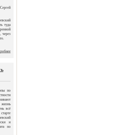
 Сергей
еевский
ть туда
ренной
, через
то.
робнее
сь
опы по
стности
ивают
 жизнь
нь всё
старте
иевский
ески и
ата по