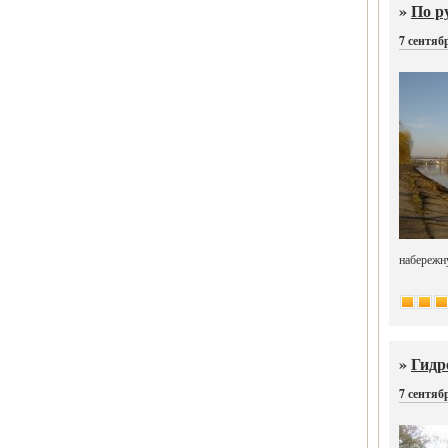
»
По р
7 сентяб
набережн
»
Гидр
7 сентяб