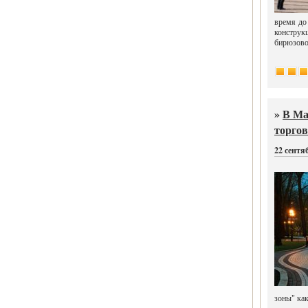
время до
конструк
бирюзово
»
В Ма
торго
22 сентя
зоны" ка