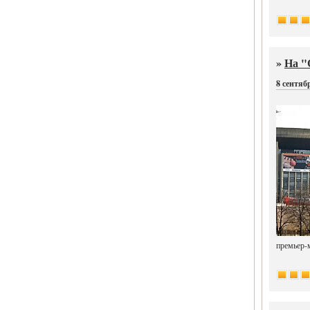
»
На "
8 сентяб
премьер-