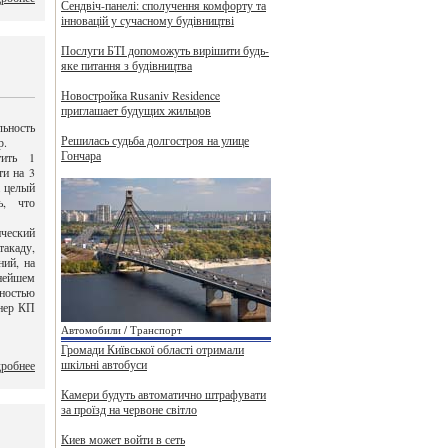
Сендвіч-панелі: сполучення комфорту та
інновацій у сучасному будівництві
Послуги БТІ допоможуть вирішити будь-
яке питання з будівництва
Новостройка Rusaniv Residence
приглашает будущих жильцов
льность
Решилась судьба долгостроя на улице
р.
Гончара
тить 1
ти на 3
а целый
ь, что
ический
акаду,
ний, на
ьнейшем
сностью
енер КП
Автомобили / Транспорт
Громади Київської області отримали
шкільні автобуси
робнее
Камери будуть автоматично штрафувати
за проїзд на червоне світло
Киев может войти в сеть