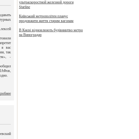
ультраскоростной железной дороги
Starline
одавать
Київський метрополітен планує
турных
продовжити життя старим вагонам
лексей
В Києві відновлюють будівництво метро
на Виноградар
товили
апретит
 я вас
ии, так
ем», -
сообщил
 МАФов,
одно.
робнее
евский