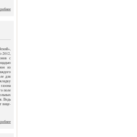
робнее
йский»,
о-2012,
онов с
ощадью
ион из
аждого
ле для
кладку
 газона
го поле
ольных
я. Ведь
т вице-
робнее